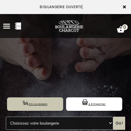
×
BOULANGERIE OUVERTE
0
ACCUEIL
LA CARTE
NOTRE BOULANGERIE
En Livraison
A Emporter
VOS AVIS
MENTIONS LÉGALES
Go!