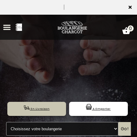
×
0
ACCUEIL
LA CARTE
NOTRE BOULANGERIE
En Livraison
A Emporter
VOS AVIS
MENTIONS LÉGALES
Go!